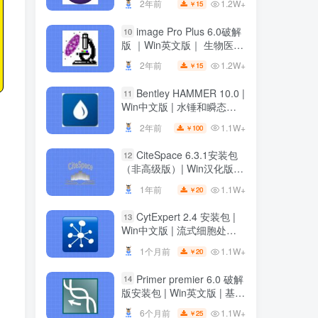
1.2W+
2年前
15
￥
image Pro Plus 6.0破解
10
版 ｜Win英文版｜ 生物医学
科研绘图软件 ｜安装教程
1.2W+
2年前
15
￥
Bentley HAMMER 10.0 |
11
Win中文版 | 水锤和瞬态分
析软件 | 安装教程
1.1W+
2年前
100
￥
CiteSpace 6.3.1安装包
12
（非高级版）| Win汉化版 |
文献可视化分析软件 | 下载
1.1W+
1年前
20
￥
链接+安装教程
CytExpert 2.4 安装包 |
13
Win中文版 | 流式细胞处理
软件 | 下载及安装教程
1.1W+
1个月前
20
￥
Primer premier 6.0 破解
14
版安装包 | Win英文版 | 基因
分析软件 | 安装教程 | 一键
1.1W+
6个月前
25
￥