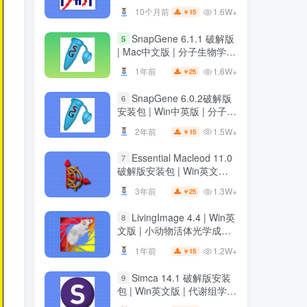
装教程
1.6W+
10个月前
15
￥
SnapGene 6.1.1 破解版
5
| Mac中文版 | 分子生物学软
件 | 安装教程 | 一键安装版
1.6W+
1年前
25
￥
SnapGene 6.0.2破解版
6
安装包 | Win中英版 | 分子生
物学软件 | 下载及安装教程
1.5W+
2年前
15
￥
Essential Macleod 11.0
7
破解版安装包 | Win英文版 |
光学薄膜分析与设计软件 |
1.3W+
3年前
25
￥
下载及安装教程
LivingImage 4.4 | Win英
8
文版 | 小动物活体光学成像
软件 | 安装教程
1.2W+
1年前
15
￥
Simca 14.1 破解版安装
9
包 | Win英文版 | 代谢组学数
据分析软件 | 安装教程