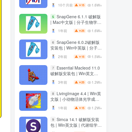
装教程
1.6W+
10个月前
15
￥
SnapGene 6.1.1 破解版
5
| Mac中文版 | 分子生物学软
件 | 安装教程 | 一键安装版
1.6W+
1年前
25
￥
SnapGene 6.0.2破解版
6
安装包 | Win中英版 | 分子生
物学软件 | 下载及安装教程
1.5W+
2年前
15
￥
Essential Macleod 11.0
7
破解版安装包 | Win英文版 |
光学薄膜分析与设计软件 |
1.3W+
3年前
25
￥
下载及安装教程
LivingImage 4.4 | Win英
8
文版 | 小动物活体光学成像
软件 | 安装教程
1.2W+
1年前
15
￥
Simca 14.1 破解版安装
9
包 | Win英文版 | 代谢组学数
据分析软件 | 安装教程