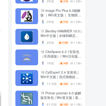
1.2W+
2年前
15
￥
image Pro Plus 6.0破解
10
版 ｜Win英文版｜ 生物医学
科研绘图软件 ｜安装教程
1.2W+
2年前
15
￥
Bentley HAMMER 10.0 |
11
Win中文版 | 水锤和瞬态分
析软件 | 安装教程
1.1W+
2年前
100
￥
CiteSpace 6.3.1安装包
12
（非高级版）| Win汉化版 |
文献可视化分析软件 | 下载
1.1W+
1年前
20
￥
链接+安装教程
CytExpert 2.4 安装包 |
13
Win中文版 | 流式细胞处理
软件 | 下载及安装教程
1.1W+
1个月前
20
￥
Primer premier 6.0 破解
14
版安装包 | Win英文版 | 基因
分析软件 | 安装教程 | 一键
1.1W+
6个月前
25
￥