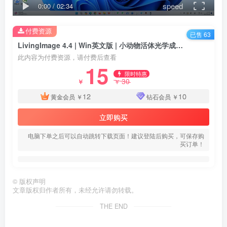
speed
0:00
/
02:34
付费资源
已售 63
LivingImage 4.4 | Win英文版 | 小动物活体光学成像软件 | 安装教程
此内容为付费资源，请付费后查看
15
限时特惠
30
￥
￥
12
10
黄金会员
￥
钻石会员
￥
立即购买
电脑下单之后可以自动跳转下载页面！建议登陆后购买，可保存购
买订单！
©
版权声明
文章版权归作者所有，未经允许请勿转载。
THE END