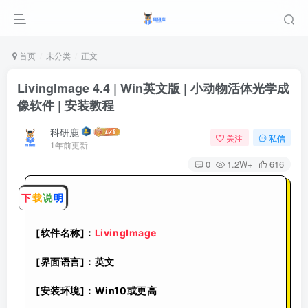
首页
未分类
正文
LivingImage 4.4 | Win英文版 | 小动物活体光学成
像软件 | 安装教程
科研鹿
关注
私信
1年前更新
0
1.2W+
616
下
载
说
明
[软件名称]：
LivingImage
[界面语言]：英文
[安装环境]：Win10或更高