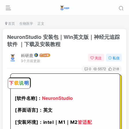
首页
生物医学
正文
NeuronStudio 安装包｜Win英文版｜神经元追踪
软件 ｜下载及安装教程
科研鹿
关注
私信
3个月前更新
0
5572
218
下
载
说
明
[软件名称]：
NeuronStudio
[界面语言]：英文
[安装环境]：intel｜M1｜M2
皆适配