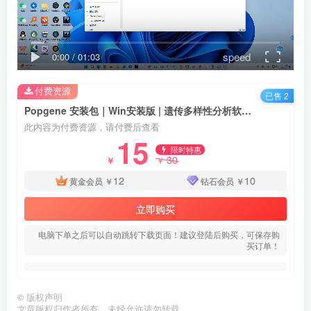
speed
0:00
/
01:03
付费资源
已售 2
Popgene 安装包｜Win安装版 | 遗传多样性分析软件｜下载链接+安装教程
此内容为付费资源，请付费后查看
15
限时特惠
30
￥
￥
12
10
黄金会员
￥
钻石会员
￥
立即购买
电脑下单之后可以自动跳转下载页面！建议登陆后购买，可保存购
买订单！
©
版权声明
文章版权归作者所有，未经允许请勿转载。