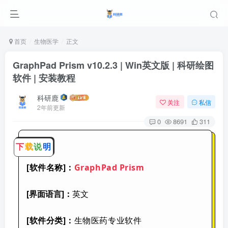
首页
生物医学
正文
GraphPad Prism v10.2.3 | Win英文版 | 科研绘图
软件 | 安装教程
科研鹿
关注
私信
2年前更新
0
8691
311
下
载
说
明
[软件名称]：
GraphPad Prism
[界面语言]：
英文
[软件分类]：
生物医药专业软件