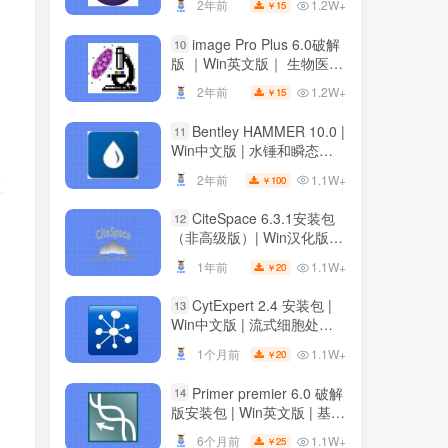
1.2W+
2年前
15
￥
image Pro Plus 6.0破解
10
版 ｜Win英文版｜ 生物医学
科研绘图软件 ｜安装教程
1.2W+
2年前
15
￥
Bentley HAMMER 10.0 |
11
Win中文版 | 水锤和瞬态分
析软件 | 安装教程
1.1W+
2年前
100
￥
CiteSpace 6.3.1安装包
12
（非高级版）| Win汉化版 |
文献可视化分析软件 | 下载
1.1W+
1年前
20
￥
链接+安装教程
CytExpert 2.4 安装包 |
13
Win中文版 | 流式细胞处理
软件 | 下载及安装教程
1.1W+
1个月前
20
￥
Primer premier 6.0 破解
14
版安装包 | Win英文版 | 基因
分析软件 | 安装教程 | 一键
1.1W+
6个月前
25
￥