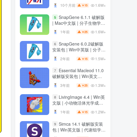
装教程
1.6W+
10个月前
15
￥
SnapGene 6.1.1 破解版
5
| Mac中文版 | 分子生物学软
件 | 安装教程 | 一键安装版
1.6W+
1年前
25
￥
SnapGene 6.0.2破解版
6
安装包 | Win中英版 | 分子生
物学软件 | 下载及安装教程
1.5W+
2年前
15
￥
Essential Macleod 11.0
7
破解版安装包 | Win英文版 |
光学薄膜分析与设计软件 |
1.3W+
3年前
25
￥
下载及安装教程
LivingImage 4.4 | Win英
8
文版 | 小动物活体光学成像
软件 | 安装教程
1.2W+
1年前
15
￥
Simca 14.1 破解版安装
9
包 | Win英文版 | 代谢组学数
据分析软件 | 安装教程