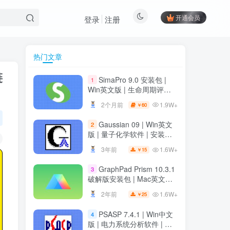
开通会员
登录
注册
热门文章
链
SimaPro 9.0 安装包 |
1
Win英文版 | 生命周期评估
软件 | 安装教程
1.9W+
2个月前
60
￥
Gaussian 09 | Win英文
2
版 | 量子化学软件 | 安装教
程
1.6W+
3年前
15
￥
GraphPad Prism 10.3.1
3
破解版安装包 | Mac英文版 |
科研绘图软件 | 安装教程
1.6W+
2年前
25
￥
PSASP 7.4.1 | Win中文
4
版 | 电力系统分析软件 | 安