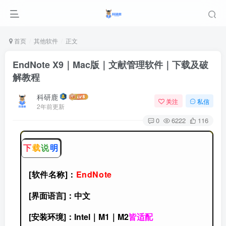
首页
其他软件
正文
EndNote X9｜Mac版｜文献管理软件｜下载及破
解教程
科研鹿
关注
私信
2年前更新
0
6222
116
下
载
说
明
[软件名称]：
EndNote
[界面语言]：中文
[安装环境]：Intel｜M1｜M2
皆适配