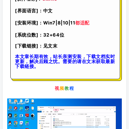
[界面语言]：中文
[安装环境]：Win7|8|10|11
都适配
[系统位数]：32+64位
[下载链接]：见文末
本文章长期有效，站长亲测安装，下载文档实时
更新，解决后顾之忧。需要的请在文末获取最新
下载链接。
视
频
教
程