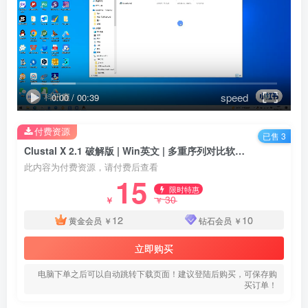
speed
0:00
/
00:39
付费资源
已售 3
Clustal X 2.1 破解版 | Win英文 | 多重序列对比软件 | 安装教程
此内容为付费资源，请付费后查看
15
限时特惠
30
￥
￥
12
10
黄金会员
￥
钻石会员
￥
立即购买
电脑下单之后可以自动跳转下载页面！建议登陆后购买，可保存购
买订单！