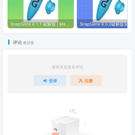
SnapGene 6.1.1 破解版 | Mac中文版 | 分子生物学软件 | 安装教程 | 一键安装版
SnapGene 6.0.2破解版安装包 | Win中英版 |
评论
抢沙发
请登录后发表评论
登录
注册