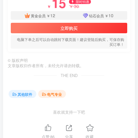
15
限时特惠
30
￥
￥
12
10
黄金会员
￥
钻石会员
￥
立即购买
电脑下单之后可以自动跳转下载页面！建议登陆后购买，可保存购
买订单！
©
版权声明
文章版权归作者所有，未经允许请勿转载。
THE END
其他软件
电气专业
喜欢就支持一下吧
点赞
86
分享
收藏