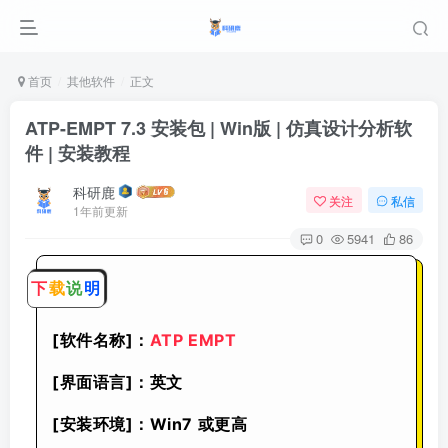
首页
其他软件
正文
ATP-EMPT 7.3 安装包 | Win版 | 仿真设计分析软
件 | 安装教程
科研鹿
关注
私信
1年前更新
0
5941
86
下
载
说
明
[软件名称]：
ATP EMPT
[界面语言]：英文
[安装环境]：Win7 或更高