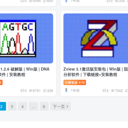
1年前
0
5044
600
0
335
1.2.6 破解版 | Win版 | DNA
Zview 3.1激活版安装包 | Win版 | 
件 | 安装教程
分析软件 | 下载链接+安装教程
5
付费资源
15
￥
1年前
0
6751
329
2
7342
2
3
4
…
6
下一页