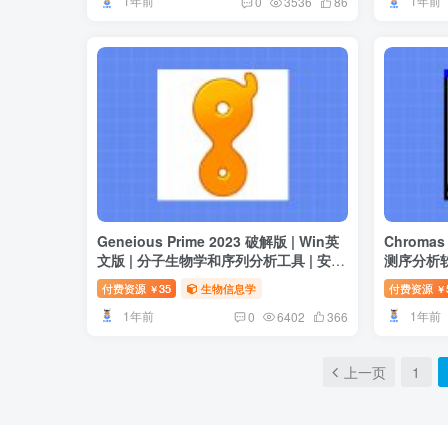
1年前
1年前
0
3536
86
Geneious Prime 2023 破解版 | Win英
Chromas 
文版 | 分子生物学和序列分析工具 | 安装
测序分析软
教程
付费资源
35
生物信息学
付费资源
￥
￥
1年前
1年前
0
6402
366
上一页
1