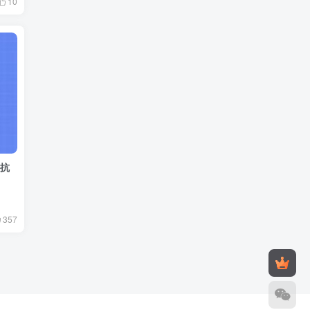
10
阻抗
357