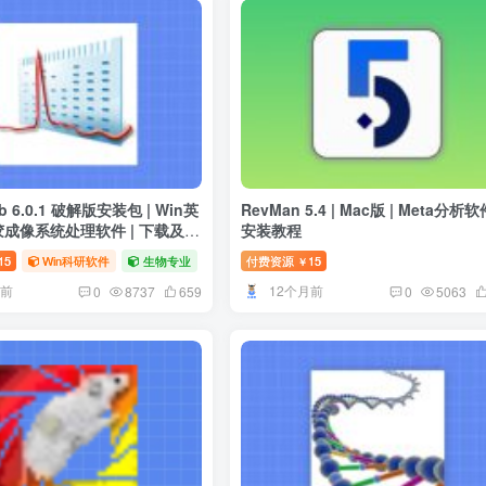
ab 6.0.1 破解版安装包 | Win英
RevMan 5.4 | Mac版 | Meta分析软件 |
凝胶成像系统处理软件 | 下载及安
安装教程
15
Win科研软件
生物专业
绘图软件
付费资源
15
￥
月前
12个月前
0
8737
659
0
5063