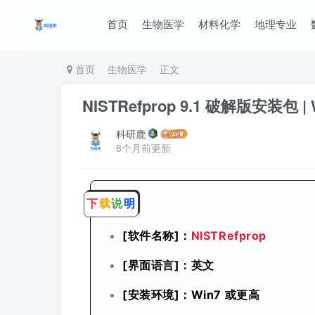
首页
生物医学
材料化学
地理专业
首页
生物医学
正文
NISTRefprop 9.1 破解版安装包
科研鹿
8个月前更新
下
载
说
明
[软件名称]：
NISTRefprop
[界面语言]：英文
[安装环境]：Win7 或更高