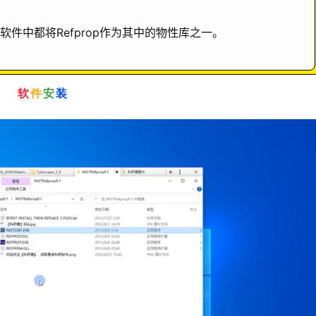
件中都将Refprop作为其中的物性库之一。
软
件
安
装