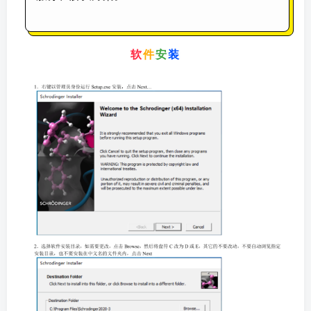
软
件
安
装