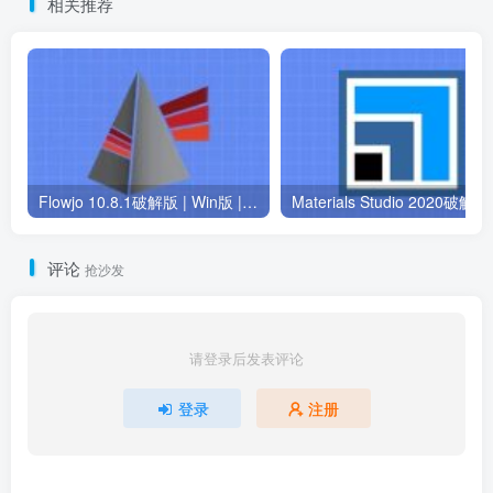
相关推荐
Flowjo 10.8.1破解版 | Win版 | 流式细胞分析软件 | 安装包+安装教程
Materials S
评论
抢沙发
请登录后发表评论
登录
注册