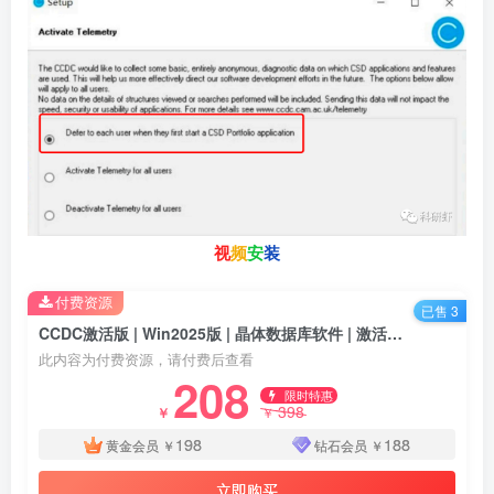
视
频
安
装
付费资源
已售 3
CCDC激活版 | Win2025版 | 晶体数据库软件 | 激活码安装教程
此内容为付费资源，请付费后查看
208
限时特惠
398
￥
￥
198
188
黄金会员
￥
钻石会员
￥
立即购买