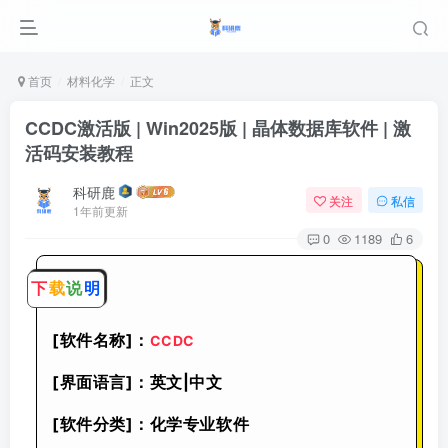
首页
材料化学
正文
CCDC激活版 | Win2025版 | 晶体数据库软件 | 激
活码安装教程
科研鹿
关注
私信
1年前更新
0
1189
6
下
载
说
明
[软件名称]：
CCDC
[界面语言]：英文|中文
[软件分类]：化学专业软件