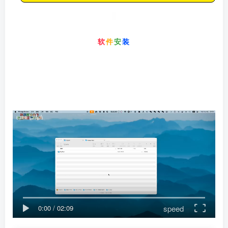
软
件
安
装
speed
0:00
/
02:09