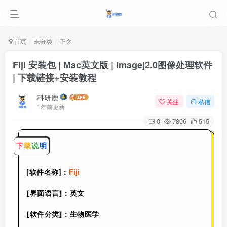
首页
未分类
正文
Fiji 安装包 | Mac英文版 | imagej2.0图像处理软件
| 下载链接+安装教程
科研鹿
关注
私信
1年前更新
0
7806
515
下
载
说
明
[软件名称]：
Fiji
[界面语言]：英文
[软件分类]：
生物医学