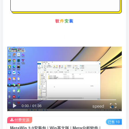
软
件
安
装
speed
0:00
/
01:36
付费资源
已售 10
MetaWin 3.0安装包 | Win英文版 | Meta分析软件 | 下载链接+安装教程