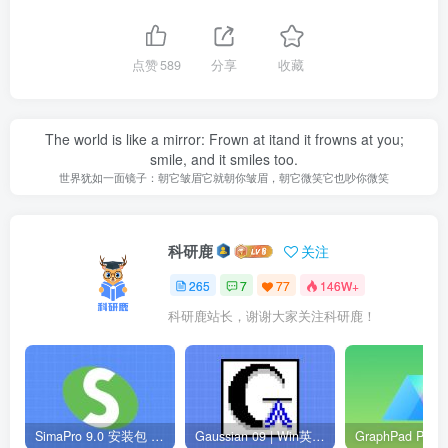
点赞
589
分享
收藏
The world is like a mirror: Frown at itand it frowns at you;
smile, and it smiles too.
世界犹如一面镜子：朝它皱眉它就朝你皱眉，朝它微笑它也吵你微笑
科研鹿
关注
265
7
77
146W+
科研鹿站长，谢谢大家关注科研鹿！
SimaPro 9.0 安装包 | Win英文版 | 生命周期评估软件 | 安装教程
Gaussian 09 | Win英文版 | 量子化学软件 | 安装教程