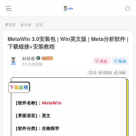
首页
未分类
正文
MetaWin 3.0安装包 | Win英文版 | Meta分析软件 |
下载链接+安装教程
科研鹿
关注
私信
2个月前更新
0
5524
589
下
载
说
明
[软件名称]：
MetaWin
[界面语言]：英文
[软件分类]：生物医学