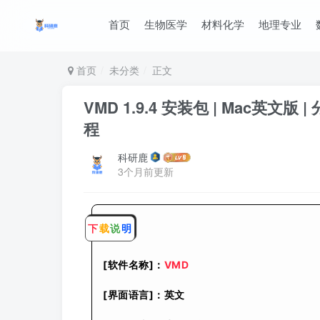
首页
生物医学
材料化学
地理专业
首页
未分类
正文
VMD 1.9.4 安装包 | Mac英
程
科研鹿
3个月前更新
下
载
说
明
[软件名称]：
VMD
[界面语言]：英文