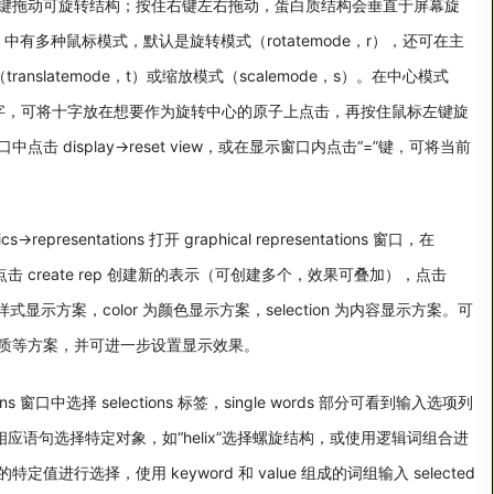
键拖动可旋转结构；按住右键左右拖动，蛋白质结构会垂直于屏幕旋
中有多种鼠标模式，默认是旋转模式（rotatemode，r），还可在主
anslatemode，t）或缩放模式（scalemode，s）。在中心模式
为十字，可将十字放在想要作为旋转中心的原子上点击，再按住鼠标左键旋
 display->reset view，或在显示窗口内点击“=”键，可将当前
epresentations 打开 graphical representations 窗口，在
对象，点击 create rep 创建新的表示（可创建多个，效果可叠加），点击
e 为样式显示方案，color 为颜色显示方案，selection 为内容显示方案。可
质等方案，并可进一步设置显示效果。
tations 窗口中选择 selections 标签，single words 部分可看到输入选项列
框输入相应语句选择特定对象，如“helix”选择螺旋结构，或使用逻辑词组合进
行选择，使用 keyword 和 value 组成的词组输入 selected