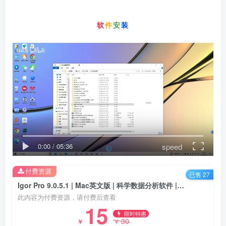
软
件
安
装
speed
0:00
/
05:36
付费资源
已售 27
Igor Pro 9.0.5.1 | Mac英文版 | 科学数据分析软件 | 安装包+安装教程
此内容为付费资源，请付费后查看
15
限时特惠
30
￥
￥