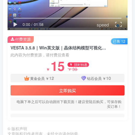
speed
0:00
/
01:58
付费资源
已售 12
VESTA 3.5.8｜Win英文版｜晶体结构模型可视化软件｜安装包+安装教程
此内容为付费资源，请付费后查看
15
限时特惠
30
￥
￥
12
10
黄金会员
￥
钻石会员
￥
立即购买
电脑下单之后可以自动跳转下载页面！建议登陆后购买，可保存购
买订单！
©
版权声明
文章版权归作者所有，未经允许请勿转载。