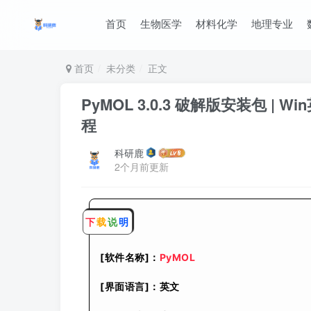
首页
生物医学
材料化学
地理专业
首页
未分类
正文
PyMOL 3.0.3 破解版安装包 | 
程
科研鹿
2个月前更新
下
载
说
明
[软件名称]：
PyMOL
[界面语言]：英文