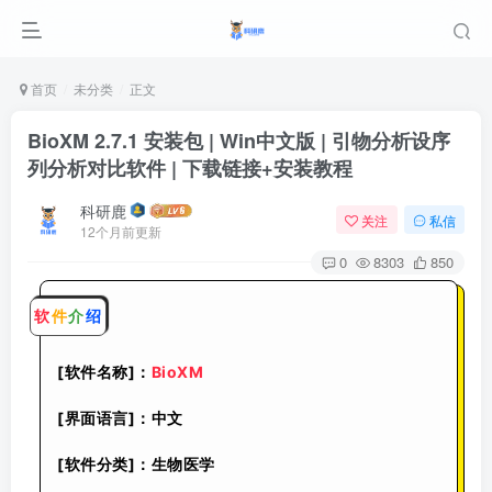
首页
未分类
正文
BioXM 2.7.1 安装包 | Win中文版 | 引物分析设序
列分析对比软件 | 下载链接+安装教程
科研鹿
关注
私信
12个月前更新
0
8303
850
软
件
介
绍
[软件名称]：
BioXM
[界面语言]：中文
[软件分类]：
生物医学