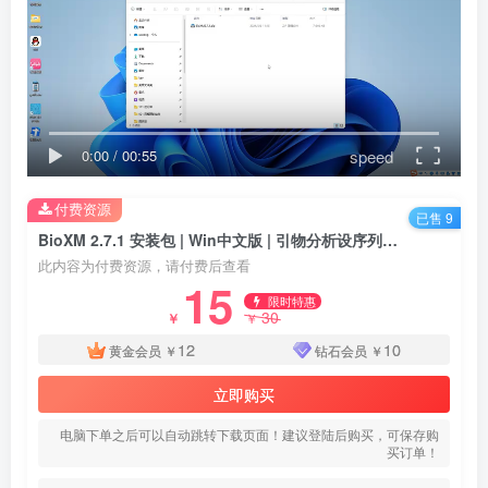
speed
0:00
/
00:55
付费资源
已售 9
BioXM 2.7.1 安装包 | Win中文版 | 引物分析设序列分析对比软件 | 下载链接+安装教程
此内容为付费资源，请付费后查看
15
限时特惠
30
￥
￥
12
10
黄金会员
￥
钻石会员
￥
立即购买
电脑下单之后可以自动跳转下载页面！建议登陆后购买，可保存购
买订单！