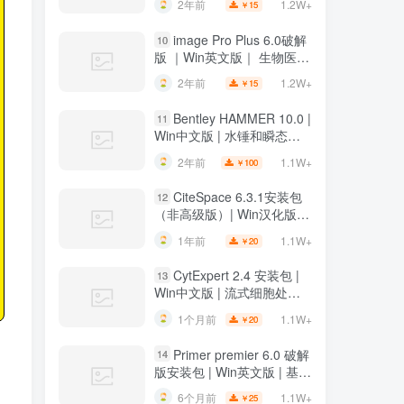
1.2W+
2年前
15
￥
image Pro Plus 6.0破解
10
版 ｜Win英文版｜ 生物医学
科研绘图软件 ｜安装教程
1.2W+
2年前
15
￥
Bentley HAMMER 10.0 |
11
Win中文版 | 水锤和瞬态分
析软件 | 安装教程
1.1W+
2年前
100
￥
CiteSpace 6.3.1安装包
12
（非高级版）| Win汉化版 |
文献可视化分析软件 | 下载
1.1W+
1年前
20
￥
链接+安装教程
CytExpert 2.4 安装包 |
13
Win中文版 | 流式细胞处理
软件 | 下载及安装教程
1.1W+
1个月前
20
￥
Primer premier 6.0 破解
14
版安装包 | Win英文版 | 基因
分析软件 | 安装教程 | 一键
1.1W+
6个月前
25
￥