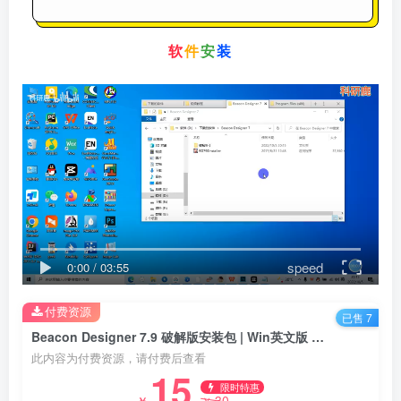
软
件
安
装
speed
0:00
/
03:55
付费资源
已售 7
Beacon Designer 7.9 破解版安装包 | Win英文版 | 引物设计软件 | 安装教程
此内容为付费资源，请付费后查看
15
限时特惠
30
￥
￥