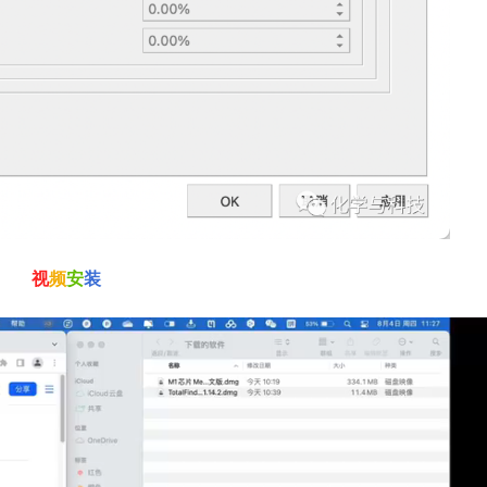
视
频
安
装