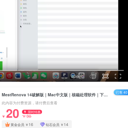
speed
已售 40
MestRenova 14破解版｜Mac中文版｜核磁处理软件｜下载及安装教程
此内容为付费资源，请付费后查看
20
限时特惠
30
￥
￥
16
14
黄金会员
￥
钻石会员
￥