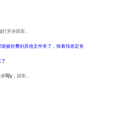
端
打开并
回车
。
可能被折叠到其他文件夹了，挨着找肯定有
来了
入
小写y
，
回车
。