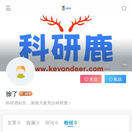
关注
私信
徐了
科研鹿站长，谢谢大家关注科研鹿！
文章
0
收藏
0
评论
0
粉丝
0