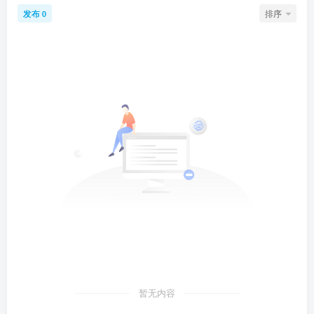
发布
排序
0
暂无内容