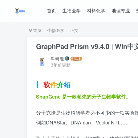
首页
生物医学
材料化学
地理专业
首页
生物医学
正文
GraphPad Prism v9.4.0 | 
科研鹿
3年前更新
软
件
介
绍
SnapGene 是一款领先的分子生物学软件
。
分子克隆是生物科研学者必不可少的一项实验
例如DNAStar、DNAman、Vector NTI……