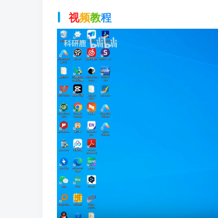
视
频
教
程