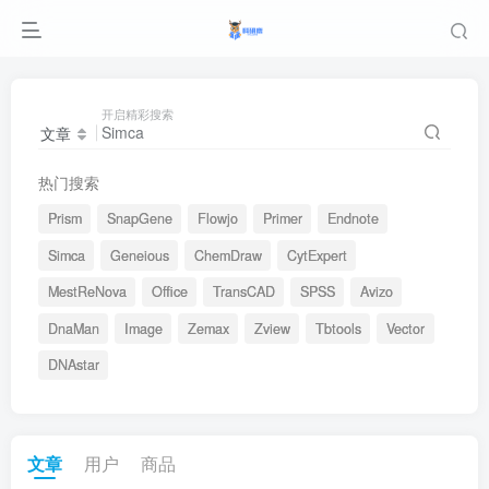
开启精彩搜索
文章
热门搜索
Prism
SnapGene
Flowjo
Primer
Endnote
Simca
Geneious
ChemDraw
CytExpert
MestReNova
Office
TransCAD
SPSS
Avizo
DnaMan
Image
Zemax
Zview
Tbtools
Vector
DNAstar
文章
用户
商品