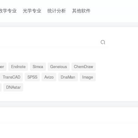
数学专业
光学专业
统计分析
其他软件
mer
Endnote
Simca
Geneious
ChemDraw
TransCAD
SPSS
Avizo
DnaMan
Image
DNAstar