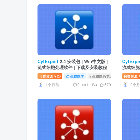
CytExpert
2.4 安装包 | Win中文版 |
CytExpe
流式细胞处理软件 | 下载及安装教程
流式细胞
程
付费资源
20
生物医学
# 生物医药专业，激活版安装教
付费资源
￥
1个月前
2个
0
1.1W+
570