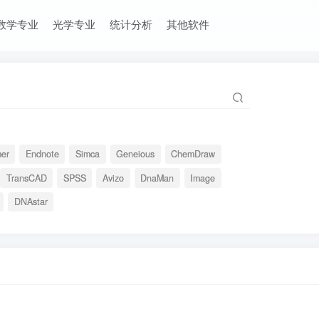
数学专业
光学专业
统计分析
其他软件
mer
Endnote
Simca
Geneious
ChemDraw
TransCAD
SPSS
Avizo
DnaMan
Image
DNAstar