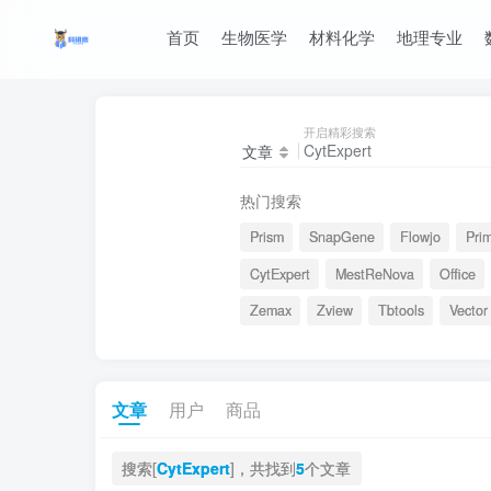
首页
生物医学
材料化学
地理专业
开启精彩搜索
文章
热门搜索
Prism
SnapGene
Flowjo
Pri
CytExpert
MestReNova
Office
Zemax
Zview
Tbtools
Vector
文章
用户
商品
搜索[
CytExpert
]，共找到
5
个文章