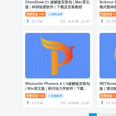
ChemDraw 21 破解版安装包 | Mac英文
Science 
版 | 科研绘图软件 | 下载及安装教程
模式图神器
付费资源
20
材料化学
付费资源
￥
￥
2个月前
2个月
2
8196
157
Winnonlin Phoenix 8.1.0破解版安装包
RETScree
| Win英文版 | 药代动力学软件 | 下载及
版 | 清
安装教程
程
付费资源
35
生物医学
付费资源
￥
￥
2个月前
2个月
0
9698
237