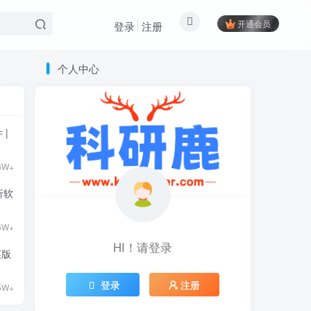
开通会员
登录
注册
个人中心
 |
6W+
分析软
6W+
HI！请登录
英版
登录
注册
5W+