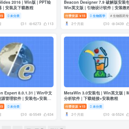
Slides 2016 | Win版 | PPT绘
Beacon Designer 7.9 破解版安装包
 | 安装及下载教程
Win英文版 | 引物设计软件 | 安装教
15
未分类
付费资源
15
生物医学
# 生物医药
￥
前
2个月前
1
6273
113
0
3439
n Expert 8.0.1.31 | Win中文
MetaWin 3.0安装包 | Win英文版 | M
洁能源管理软件 | 安装包+安装教
分析软件 | 下载链接+安装教程
15
未分类
付费资源
15
未分类
￥
前
2个月前
0
5549
634
0
5524