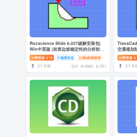
Rocscience Slide 6.037破解安装包|
TransCa
Win中英版 |岩质边坡稳定性的分析软件
交通规划软
| 下载及安装教程
付费资源
15
地理专业
Win科研软件
付费资源
￥
￥
2个月前
2个月
0
3963
351