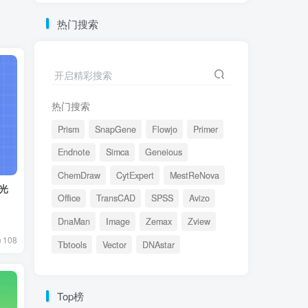
热门搜索
开启精彩搜索
热门搜索
Prism
SnapGene
Flowjo
Primer
Endnote
Simca
Geneious
ChemDraw
CytExpert
MestReNova
 光
Office
TransCAD
SPSS
Avizo
DnaMan
Image
Zemax
Zview
108
Tbtools
Vector
DNAstar
Top榜